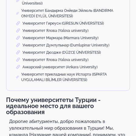
Üniversitesi)
Университет Бандырма Онйеди Эйлюль (BANDIRMA
ONYEDİ EYLÜL ÜNİVERSİTESİ)
Университет Гиреусн (GİRESUN ÜNİVERSİTESİ)
Университет Ялова (Yalova university)
Университет Мармара (Marmara University)
Университет Думлупынар (Dumlupinar University)
Университет Дюздже (DÜZCE ÜNİVERSİTESİ)
Университет Ялова (Yalova university)
Анкарский университет (Ankara University)
Университет прикладных наук Испарта (ISPARTA
UYGULAMALI BİLİMLER ÜNİVERSİTESİ)
Почему университеты Турции -
идеальное место для вашего
образования
Дорогие абитуриенты, добро пожаловать в
увлекательный мир образования в Турции! Мы,
команда [Название вашей компании], понимаем, что