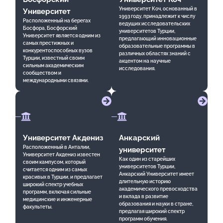
Университет Коч, основанный в
Университет
1993 году, принадлежит к числу
Расположенный на берегах
ведущих исследовательских
Босфора, Босфорский
университетов Турции,
Университет является одним из
предлагающий инновационные
самых престижных и
образовательные программы в
конкурентоспособных вузов
различных областях знаний с
Турции, известный своим
акцентом на научные
сильным академическим
исследования.
сообществом и
международными связями.
Университет Акдениз
Анкарский
Расположенный в Анталии,
университет
Университет Акдениз известен
Как один из старейших
своим кампусом, который
университетов Турции,
считается одним из самых
Анкарский Университет имеет
красивых в Турции, и предлагает
длительную историю
широкий спектр учебных
академического превосходства
программ, включая сильные
и вклада в развитие
медицинские и инженерные
образования и науки в стране,
факультеты.
предлагая широкий спектр
программ обучения.