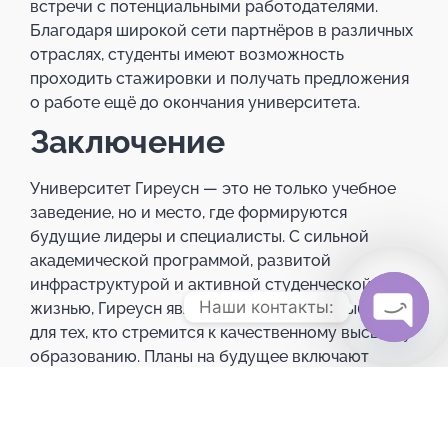
встречи с потенциальными работодателями.
Благодаря широкой сети партнёров в различных
отраслях, студенты имеют возможность
проходить стажировки и получать предложения
о работе ещё до окончания университета.
Заключение
Университет Гиреусн — это не только учебное
заведение, но и место, где формируются
будущие лидеры и специалисты. С сильной
академической программой, развитой
инфраструктурой и активной студенческой
Наши контакты:
жизнью, Гиреусн является прекрасным выбором
для тех, кто стремится к качественному высшему
Open c
образованию. Планы на будущее включают
расширение исследовательских программ и
международное сотрудничество, что делает
Гиреусн привлекательным вузом для студентов