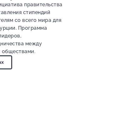
инициатива правительства
тавления стипендий
елям со всего мира для
Турции. Программа
лидеров,
ничества между
 обществами.
ах