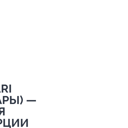
RI
АРЫ) —
Я
РЦИИ