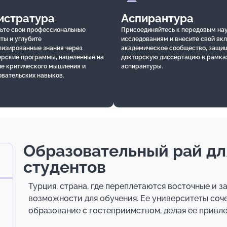
истратура
Аспирантура
ьте свои профессиональные
Присоединяйтесь к передовым на
ты и углубите
исследованиям и внесите свой вкл
лизированные знания через
академическое сообщество, защи
ерские программы, нацеленные на
докторскую диссертацию в рамка
ие критического мышления и
аспирантуры.
овательских навыков.
Образовательный рай д
студентов
Турция, страна, где переплетаются восточные и з
возможности для обучения. Ее университеты соч
образование с гостеприимством, делая ее привле