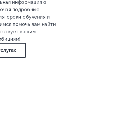
льная информация о
лючая подробные
ия, сроки обучения и
имся помочь вам найти
етствует вашим
мбициям!
услугах