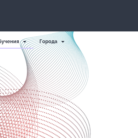
бучения
Города