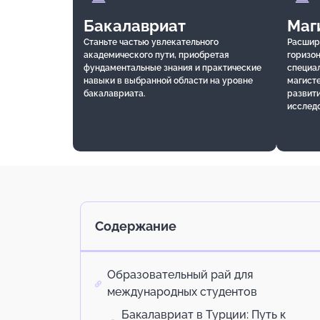
Бакалавриат
Маг
Станьте частью увлекательного
Расшир
академического пути, приобретая
горизон
фундаментальные знания и практические
специа
навыки в выбранной области на уровне
магист
бакалавриата.
развит
исслед
Содержание
Образовательный рай для
международных студентов
Бакалавриат в Турции: Путь к