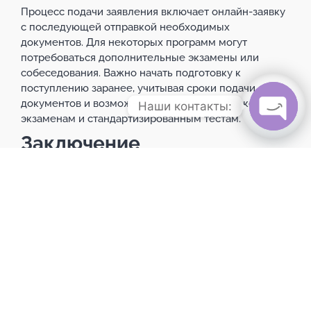
Процесс подачи заявления включает онлайн-заявку
с последующей отправкой необходимых
документов. Для некоторых программ могут
потребоваться дополнительные экзамены или
собеседования. Важно начать подготовку к
поступлению заранее, учитывая сроки подачи
документов и возможные требования к языковым
Наши контакты:
экзаменам и стандартизированным тестам.
Open c
Заключение
Аспирантура в Турции предлагает прекрасные
возможности для международных студентов,
желающих принять участие в академических
исследованиях и получить качественное
образование. Современная образовательная
инфраструктура, доступность стипендий, а также
гибкость в выборе языка обучения делают Турцию
привлекательной для аспирантов со всего мира.
Важно тщательно подготовиться к процессу
поступления, включая подачу документов и, при